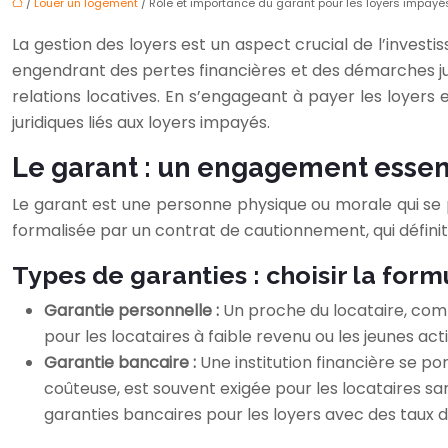
/
Louer un logement
/ Rôle et importance du garant pour les loyers impayé
La gestion des loyers est un aspect crucial de l’invest
engendrant des pertes financières et des démarches juri
relations locatives. En s’engageant à payer les loyers
juridiques liés aux loyers impayés.
Le garant : un engagement essent
Le garant est une personne physique ou morale qui se
formalisée par un contrat de cautionnement, qui définit
Types de garanties : choisir la form
Garantie personnelle :
Un proche du locataire, comm
pour les locataires à faible revenu ou les jeunes ac
Garantie bancaire :
Une institution financière se p
coûteuse, est souvent exigée pour les locataires s
garanties bancaires pour les loyers avec des taux d’i