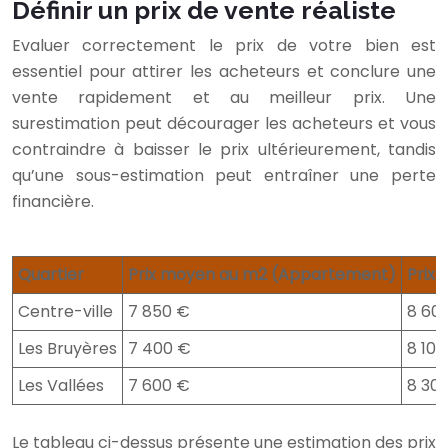
Définir un prix de vente réaliste
Evaluer correctement le prix de votre bien est
essentiel pour attirer les acheteurs et conclure une
vente rapidement et au meilleur prix. Une
surestimation peut décourager les acheteurs et vous
contraindre à baisser le prix ultérieurement, tandis
qu’une sous-estimation peut entraîner une perte
financière.
Quartier
Prix moyen au m2 (Appartement)
Prix
Centre-ville
7 850 €
8 60
Les Bruyères
7 400 €
8 100
Les Vallées
7 600 €
8 30
Le tableau ci-dessus présente une estimation des prix